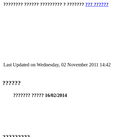
???????? ?????? ????????? ? ???????
??? ??????
Last Updated on Wednesday, 02 November 2011 14:42
??????
??????? ????? 16/02/2014