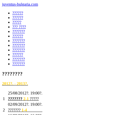
juventus-bulgaria.com
??????
??????
?????
??? ????
???????
??????
???????
???????
???????
??????
???????
???????
????????
2012?. - 2013?.
25/08/2012?. 19:00?.
1
???????
2
-1
?????
02/09/2012?. 19:00?.
2
???????
1
-4
???????