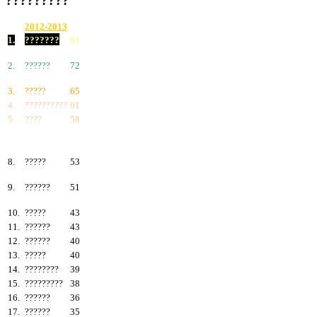
?????????
2012-2013
1.
???????
83
2.
??????
72
3.
?????
65
4.
??????????
61
5.
????
58
6.
???????
57
7.
?????
55
8.
?????
53
9.
??????
51
10.
?????
43
11.
??????
43
12.
??????
40
13.
?????
40
14.
????????
39
15.
?????????
38
16.
??????
36
17.
??????
35