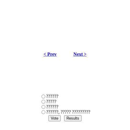
< Prev
Next >
??????
?????
??????
??????, ????? ?????????