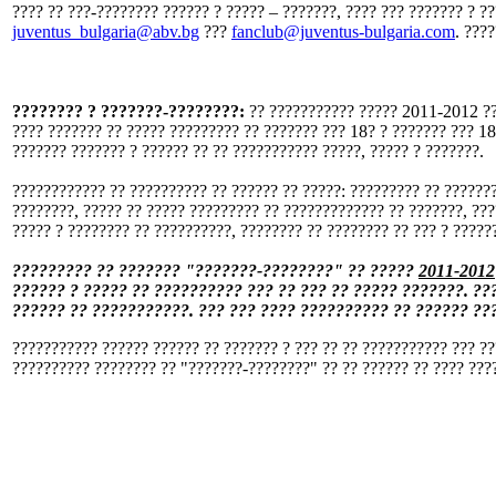
???? ?? ???-???????? ?????? ? ????? – ???????, ???? ??? ??????? ? ?
juventus_bulgaria@abv.bg
???
fanclub@juventus-bulgaria.com
. ???
???????? ? ???????-????????:
?? ??????????? ????? 2011-2012 ???
???? ??????? ?? ????? ????????? ?? ??????? ??? 18? ? ??????? ??? 18
??????? ??????? ? ?????? ?? ?? ??????????? ?????, ????? ? ???????.
???????????? ?? ?????????? ?? ?????? ?? ?????: ????????? ?? ???????
????????, ????? ?? ????? ????????? ?? ????????????? ?? ???????, ???
????? ? ???????? ?? ??????????, ???????? ?? ???????? ?? ??? ? ?????
????????? ?? ??????? "???????-????????" ?? ?????
2011-2012
?????? ? ????? ?? ?????????? ??? ?? ??? ?? ????? ???????. ??
?????? ?? ???????????. ??? ??? ???? ?????????? ?? ?????? ???
??????????? ?????? ?????? ?? ??????? ? ??? ?? ?? ??????????? ??? ??
?????????? ???????? ?? "???????-????????" ?? ?? ?????? ?? ???? ????