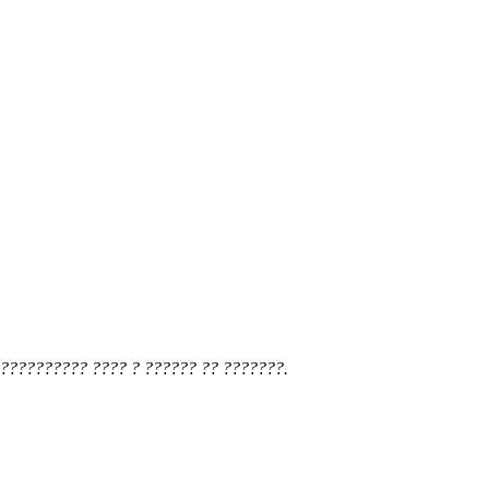
?????????? ???? ? ?????? ?? ???????.