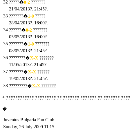
32
?????�
0
-2
???????
21/04/2013?. 21:45?.
33
???????�
1
-0
?????
28/04/2013?. 16:00?.
34
??????�
0
-2
???????
05/05/2013?. 16:00?.
35
???????�
1
-0
???????
08/05/2013?. 21:45?.
36
????????�
X
-X
???????
11/05/2013?. 21:45?.
37
???????�
X
-X
??????
19/05/2013?. 21:45?.
38
?????????�
X
-X
???????
*
???????????? ????????? ?? ??????? ??????? ?? ??????? ????
�
Juventus Bulgaria Fan Club
Sunday, 26 July 2009 11:15