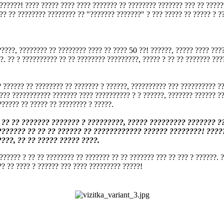
???????! ???? ????? ???? ???? ??????? ?? ???????? ??????? ??? ?? ?????
??? ?? ???????? ???????? ?? "??????? ???????" ? ??? ????? ?? ????? ? 
???, ???????? ?? ???????? ???? ?? ???? 50 ??! ??????, ????? ???? ????
?. ?? ? ?????????? ?? ?? ???????? ?????????, ????? ? ?? ?? ??????? ???
 ?????? ?? ???????? ?? ??????? ? ??????, ?????????? ??? ?????????? ??
??? ??????????? ??????? ???? ?????????? ? ? ??????, ??????? ?????? ??
?????? ?? ????? ?? ???????? ? ?????.
?? ?? ??????? ??????? ? ?????????, ????? ????????? ??????? ??
??????? ?? ?? ?? ?????? ?? ???????????? ?????? ????????! ?????
???, ?? ?? ????? ????? ????.
?????? ? ?? ?? ???????? ?? ??????? ?? ?? ??????? ??? ?? ??? ? ??????. 
? ?? ???? ? ?????? ??? ???? ????????? ?????!