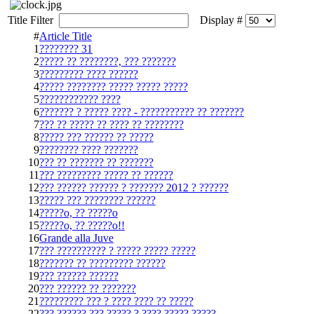
Title Filter
Display #
#
Article Title
1
???????? 31
2
????? ?? ????????, ??? ???????
3
????????? ???? ??????
4
????? ???????? ????? ????? ?????
5
???????????? ????
6
??????? ? ????? ???? - ??????????? ?? ???????
7
??? ?? ????? ?? ???? ?? ????????
8
????? ??? ?????? ?? ?????
9
???????? ???? ???????
10
??? ?? ??????? ?? ???????
11
??? ????????? ????? ?? ??????
12
??? ?????? ?????? ? ??????? 2012 ? ??????
13
????? ??? ???????? ??????
14
?????o, ?? ?????o
15
?????o, ?? ?????o!!
16
Grande alla Juve
17
??? ?????????? ? ????? ????? ?????
18
??????? ?? ????????? ??????
19
??? ?????? ??????
20
??? ?????? ?? ???????
21
????????? ??? ? ???? ???? ?? ?????
22
??? ?????? ??? ????? ? ???? ????? ?????