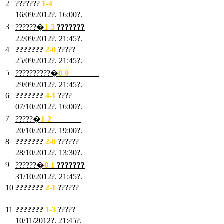
2
???????
1
-4
???????
16/09/2012?. 16:00?.
3
??????�
1-3
???????
22/09/2012?. 21:45?.
4
???????
2-0
?????
25/09/2012?. 21:45?.
5
??????????�
0-0
???????
29/09/2012?. 21:45?.
6
???????
4-1
????
07/10/2012?. 16:00?.
7
?????�
1
-2
???????
20/10/2012?. 19:00?.
8
???????
2
-0
??????
28/10/2012?. 13:30?.
9
??????�
0
-1
???????
31/10/2012?. 21:45?.
10
???????
2
-1
??????
03/11/2012?. 21:45?.
11
???????
1
-3
?????
10/11/2012?. 21:45?.