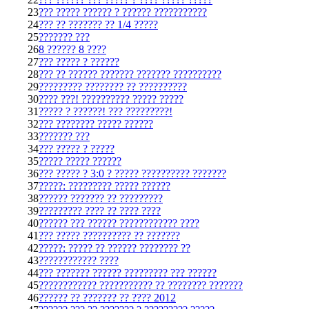
23
??? ????? ?????? ? ?????? ???????????
24
??? ?? ??????? ?? 1/4 ?????
25
??????? ???
26
8 ?????? 8 ????
27
??? ????? ? ??????
28
??? ?? ?????? ??????? ??????? ??????????
29
????????? ???????? ?? ??????????
30
???? ???! ?????????? ????? ?????
31
????? ? ??????! ??? ?????????!
32
??? ???????? ????? ??????
33
??????? ???
34
??? ????? ? ?????
35
????? ????? ??????
36
??? ????? ? 3:0 ? ????? ?????????? ???????
37
?????: ????????? ????? ??????
38
?????? ??????? ?? ?????????
39
????????? ???? ?? ???? ????
40
?????? ??? ?????? ???????????? ????
41
??? ????? ?????????? ?? ???????
42
?????: ????? ?? ?????? ???????? ??
43
???????????? ????
44
??? ??????? ?????? ????????? ??? ??????
45
???????????? ??????????? ?? ???????? ???????
46
?????? ?? ??????? ?? ???? 2012