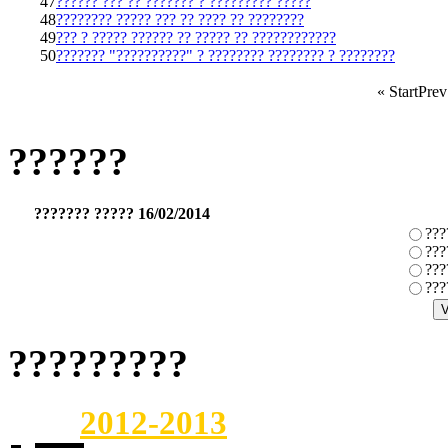
47
?????? ??? ?? ??????? ? ????????? ?????
48
???????? ????? ??? ?? ???? ?? ????????
49
??? ? ????? ?????? ?? ????? ?? ????????????
50
??????? "??????????" ? ???????? ???????? ? ????????
«
Start
Prev
??????
??????? ????? 16/02/2014
???
???
???
???
?????????
2012-2013