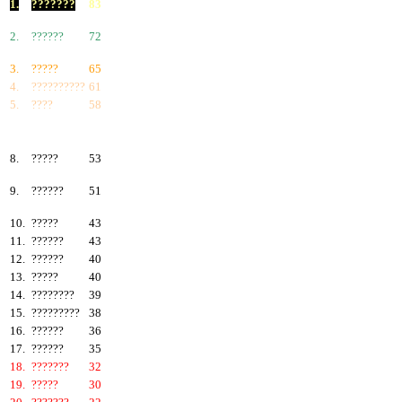
1.
???????
83
2.
??????
72
3.
?????
65
4.
??????????
61
5.
????
58
6.
???????
57
7.
?????
55
8.
?????
53
9.
??????
51
10.
?????
43
11.
??????
43
12.
??????
40
13.
?????
40
14.
????????
39
15.
?????????
38
16.
??????
36
17.
??????
35
18.
???????
32
19.
?????
30