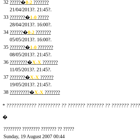
32
?????�
0
-2
???????
21/04/2013?. 21:45?.
33
???????�
1
-0
?????
28/04/2013?. 16:00?.
34
??????�
0
-2
???????
05/05/2013?. 16:00?.
35
???????�
1
-0
???????
08/05/2013?. 21:45?.
36
????????�
X
-X
???????
11/05/2013?. 21:45?.
37
???????�
X
-X
??????
19/05/2013?. 21:45?.
38
?????????�
X
-X
???????
*
???????????? ????????? ?? ??????? ??????? ?? ??????? ????
�
???????? ???????? ??????? ?? ?????
Sunday, 19 August 2007 00:44