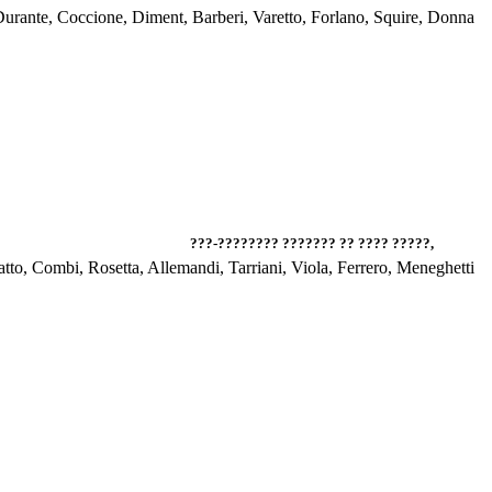
??? - "????? ??????? ????" -
???-???????? ??????? ?? ???? ?????,