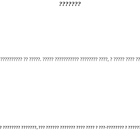
???????
? ???????. ?? ???? ?????? ?????????? ?????????? ?? ?????? ?? ????????? ?????????? 
??" - ??????. ? ? ?????? ? ???????? ????, ?? ??? ?????????? ?? ????????????? ?? ???
? ???????? ???????, ??? ?????? ??????? ???? ???? ? ???-???????? ? ?????