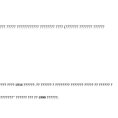
? ? ??????????? ?? ????????? ??????????????? ? ??????????? ??????,
???, ?? ?? ???????? ? ??????? ?? ??????????? ????? ?????,
???????? ???????? ? ?????? ????? (?????????? ?? ???????????? ????
??? ???? 1934 ??????. ?? ?????? ? ???????? ??????? ????? ?? ?????? ?
???????" ?????? ??? ?? 1990 ??????.
?????? ???? 1938 ? 1946 ?.