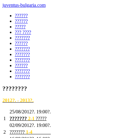
juventus-bulgaria.com
??????
??????
?????
??? ????
???????
??????
???????
???????
???????
??????
???????
???????
????????
2012?. - 2013?.
25/08/2012?. 19:00?.
1
???????
2
-1
?????
02/09/2012?. 19:00?.
2
???????
1
-4
???????