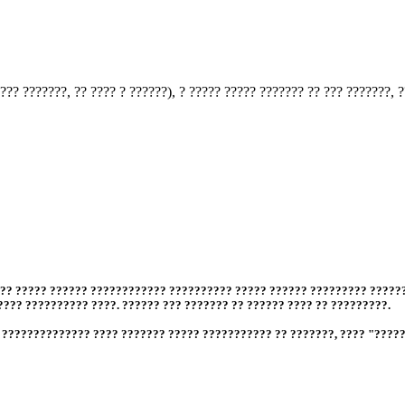
 ???????????? ??????? ???? ?????? "???????? ????????? ?? ???????. ?????
?? ?????? ?????? ?????????. ?? ??????????? ???, ????????? ?? ????? ????
?????, ???????????? ?????????? ???? ????? ? ???????? ????, ????? ? ???
, ?? ????? ?????? ???????????? ?????????? ????? ?????? ????????? ??????
 ???? ?????????? ????. ?????? ??? ??????? ?? ?????? ???? ?? ?????????.
 ?????????????? ???? ??????? ????? ??????????? ?? ???????, ???? "?????
?? ? ????? "?". ??? ??? ?? ?????? ???? ????????? ?????? ? ??? ???? ?? ??