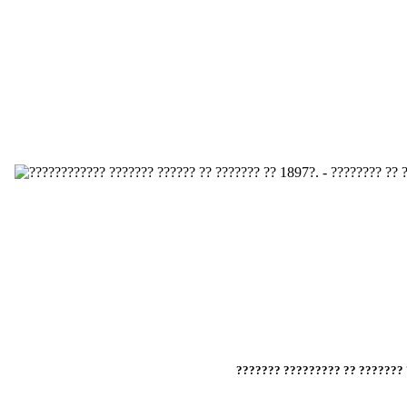
??? ? ?????? ??? ???? ?? ?????? ????? ?? ?????, ?? ? ??????? ? ?????????, ???? 
??????? , ?? ? ?????? ????? ? ???? ?? ????????? ?? ???-???????? ??????? ?? "????
????? ?????? ?????? ?? ?????? "?’????".
??????? ????????? ?? ??????? 