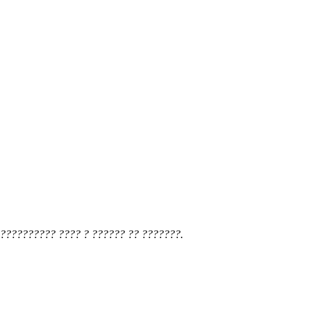
?????????? ???? ? ?????? ?? ???????.