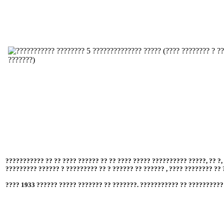
?? 1931 ?. ?? 1935 ?. ??????? ? ??? ???? ????? ??????? ?? ????????, ?
?????? ????? "?" ???????? ? ????????????? ???????, ??????? ???????? 
??????????? ????,
??????, ?????????, ????????, ??????????? ??????? ?
1933 ? 1934 ?.).
??????????? ?? ?? ???? ?????? ?? ?? ???? ????? ?????????? ?????, ?? ?
????????? ?????? ? ????????? ?? ? ?????? ?? ?????? , ???? ???????? ??
???? 1933 ?????? ????? ??????? ?? ???????. ??????????? ?? ??????????
???? ???? ??????? ?????? ? ???????? ? ?? ?????????? ? ????????????? ??