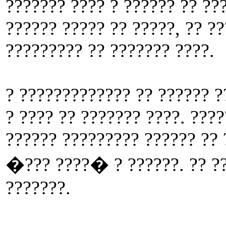
??????? ???? ? ?????? ?? ???
?????? ????? ?? ?????, ?? ?
????????? ?? ??????? ????.
? ????????????? ?? ?????? ?
? ???? ?? ??????? ????. ???
?????? ????????? ?????? ?? 
�??? ????� ? ??????. ?? ??
???????.