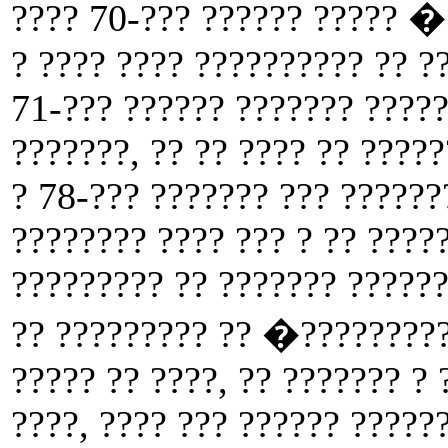
???? 70-??? ?????? ????? 
? ???? ???? ?????????? ?? ??
71-??? ?????? ??????? ?????
???????, ?? ?? ???? ?? ?????
? 78-??? ??????? ??? ??????
???????? ???? ??? ? ?? ????
????????? ?? ??????? ??????
?? ????????? ?? �?????????
????? ?? ????, ?? ??????? ?
????, ???? ??? ?????? ?????