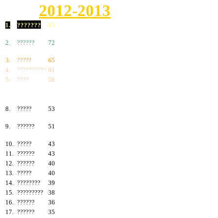
2012-2013
1.
???????
83
2.
??????
72
3.
?????
65
4.
??????????
61
5.
????
58
6.
???????
57
7.
?????
55
8.
?????
53
9.
??????
51
10.
?????
43
11.
??????
43
12.
??????
40
13.
?????
40
14.
????????
39
15.
?????????
38
16.
??????
36
17.
??????
35