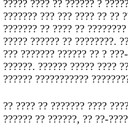
????? ???? ?? ?????? ? ????
??????? ??? ??? ???? ?? ?? ?
??????? ?? ???? ?? ????????
????? ?????? ?? ????????. ?
??? ??????? ?????? ?? ? ???
??????. ?????? ????? ???? ??
?????? ??????????? ????????
?? ???? ?? ??????? ???? ?
?????? ?? ??????, ?? ??-???