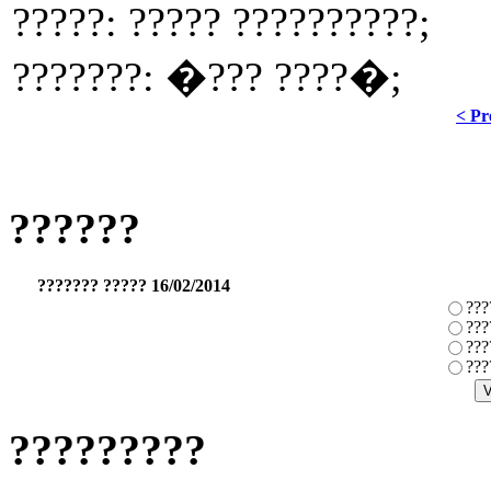
?????: ????? ??????????;
???????: �??? ????�;
< Pr
??????
??????? ????? 16/02/2014
???
???
???
???
?????????