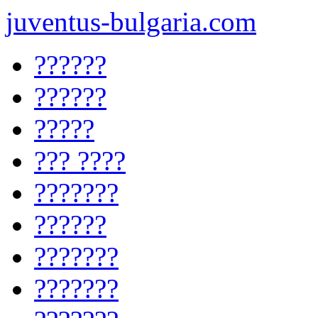
juventus-bulgaria.com
??????
??????
?????
??? ????
???????
??????
???????
???????