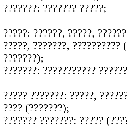
???????: ??????? ?????;
?????: ??????, ?????, ??????
?????, ???????, ?????????? (
???????);
???????: ??????????? ??????
????? ???????: ?????, ?????
???? (???????);
??????? ???????: ????? (???