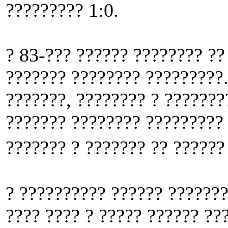
????????? 1:0.
? 83-??? ?????? ???????? ??
??????? ???????? ?????????.
???????, ???????? ? ???????
??????? ???????? ????????? 
??????? ? ??????? ?? ?????
? ?????????? ?????? ???????
???? ???? ? ????? ?????? ??