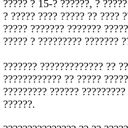
????? ? 15-? ??????, ? ?????
? ????? ???? ????? ?? ???? 
????? ??????? ??????? ?????
????? ? ????????? ??????? ?
??????? ????????????? ?? ??
???????????? ?? ????? ?????
????????? ?????? ?????????
??????.