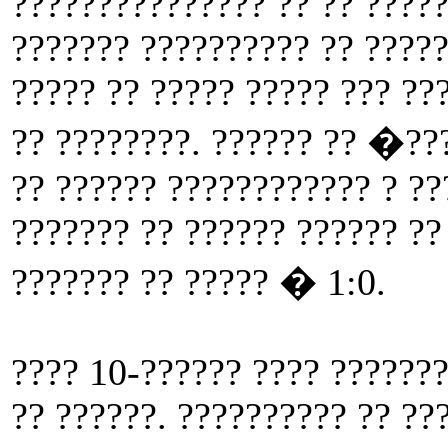
??????????????? ?? ?? ?????
??????? ?????????? ?? ?????
????? ?? ????? ????? ??? ??
?? ????????. ?????? ?? �??
?? ?????? ???????????? ? ??
??????? ?? ?????? ?????? ??
??????? ?? ????? � 1:0.
???? 10-?????? ???? ???????
?? ??????. ?????????? ?? ??