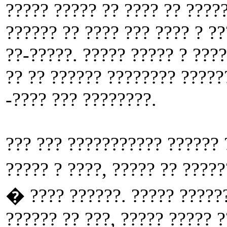
????? ????? ?? ???? ?? ?????
?????? ?? ???? ??? ???? ? ?
??-?????. ????? ????? ? ???
?? ?? ?????? ???????? ?????
-???? ??? ????????.
??? ??? ??????????? ?????? 
????? ? ????, ????? ?? ????
� ???? ??????. ????? ??????
?????? ?? ???, ????? ????? ?