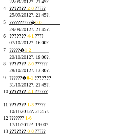
22/09/2012?. 21:45?.
4
???????
2-0
?????
25/09/2012?. 21:45?.
5
??????????�
0-0
???????
29/09/2012?. 21:45?.
6
???????
4-1
????
07/10/2012?. 16:00?.
7
?????�
1
-2
???????
20/10/2012?. 19:00?.
8
???????
2
-0
??????
28/10/2012?. 13:30?.
9
??????�
0
-1
???????
31/10/2012?. 21:45?.
10
???????
2
-1
??????
03/11/2012?. 21:45?.
11
???????
1
-3
?????
10/11/2012?. 21:45?.
12
???????
1
-6
???????
17/11/2012?. 19:00?.
13
???????
0
-0
?????