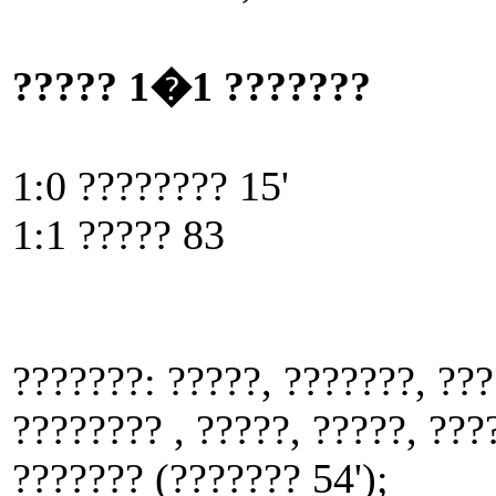
????? 1�1 ???????
1:0 ???????? 15'
1:1 ????? 83
???????: ?????, ???????, ???
???????? , ?????, ?????, ???
??????? (??????? 54');